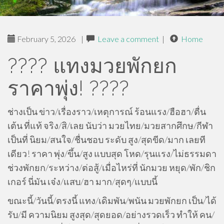
February 5, 2026
|
Leave a comment
|
Home
???? แทงมวยพักยก
ราคาพุ่ง! ????
ช่างเป็น ข่าว/เรื่องราว/เหตุการณ์ ร้อนแรง/ฮือฮา/ตื่น
เต้น ที่แท้ จริง/สิ/เลย นับว่า มวยไทย/มวยสากศึกษ/กีฬา
เป็นที่ นิยม/สนใจ/ชื่นชอบ ระดับ สูง/สุดขีด/มาก เลยที
เดียว! ราคา พุ่ง/ขึ้น/สูง แบบสุด โหด/รุนแรง/ไม่ธรรมดา
ช่วงพักยก/ระหว่าง/ต่อสู้/เมื่อไหร่ที่ นักมวย หยุด/พัก/ชิก
เกอร์ นี่มัน เจ๋ง/แสบ/ฮา มาก/สุดๆ/แบบนี้
ขณะนี้/วันนี้/ตรงนี้ แทง/เดิมพัน/พนัน มวยพักยก เป็น/ได้
รับ/มี ความนิยม สูงสุด/สุดยอด/อย่างรวดเร็ว ทำให้ คน/