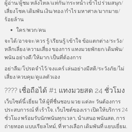
ผู้อ่าน/ผู้ชม หลั่งไหล/แห่กัน/กระหน่ำ เข้าไป ร่วมสนุก/
เสี่ยงโชค/เดิมพัน เงิน/ทอง/กำไร มหาศาล/มากมาย/
ร้อยล้าน
ใคร/พวก/คน
จะได้/อาจจะ/ควร รู้/เรียนรู้/เข้าใจ ข้อแตกต่าง/ระวัง/
หลีกเลี่ยง/ความเสี่ยง ของการ แทงมวยพักยก/เดิมพัน/
พนัน อย่างดี/ให้มาก/เป็นที่ต้องการ
อย่าลืม/โปรดจำไว้/จงแคร์ เล่นอย่างมีสติ/ระวังภัย/ไม่
เสี่ยง/ควบคุม/ดูแลตัวเอง
???? เชื่อถือได้ #1 แทงมวยสด 24 ชั่วโมง
เว็บไซต์นี้ เยี่ยม ให้ ผู้ที่ชื่นชอบ มวย แต่ละ วันต้องการ
ประสบการณ์ ที่ เร้าใจ. เว็บไซต์ของเรา เปิดให้บริการ 24
ชั่วโมง พร้อมรับนักพนันทุกเวลา, นำเสนอ พนันสด, การ
ถ่ายทอด แบบเรียลไทม์, ที่ ทางเลือก เดิมพันที่ แยบเยี่ยม.