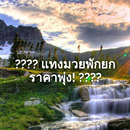
???? แทงมวยพักยก
ราคาพุ่ง! ????