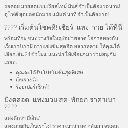
รอคอย มวยสดแบบเรียลไทม์ มันส์ จำเป็นต้อง รอนาน!
ดู ไฟต์ สุดยอดนักมวย แม้แต่ นาที จำเป็นต้อง รอ!
???? เริ่มต้นโชคดี! เชียร์-แทง-รวย ได้ที่นี่
พร้อมที่จะ ชนะ รางวัลใหญ่?อย่าพลาด โอกาสทองกับ
เว็บเรา! เรามี การแข่งขัน สุดฮิต หลากหลาย ให้คุณได้
เลือกเล่น 24 ชั่วโมง. แนะนำ ให้เพื่อนๆมา ร่วมสนุ กัน
เถอะ!
คุณจะได้รับ โปรโมชั่นสุดพิเศษ
เงินรางวัล
ร้อยเปอร์เซ็นต์!
ปังตลอด| แทงมวย สด-พักยก ราคาเบา
????
แฝงดีกว่า มีเงิน?
แทงมวยกับเว็บเราไง! ราคา เบาน่า สุด กลับมา จนคุณ