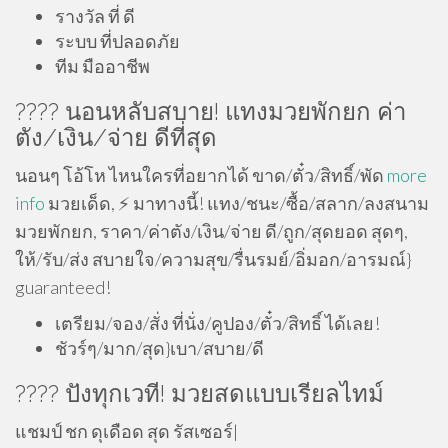
รางวัล ที่ ดี
ระบบ ที่ปลอดภัย
ทีม มืออาชีพ
???? นอนหลับสบาย! แทงมวยพักยก ค่า
ตัง/เงิน/จ่าย ดีที่สุด
นอนๆ โอ้โห ไหนใครที่อยากได้ ขาด/ตั๋ว/สิทธิ์/พัด
more
info
มวยเด็ด, ⚡️ มาทางนี้! แทง/ชนะ/ซื้อ/สลาก/ลงสนาม
มวยพักยก, ราคา/ค่าตัง/เงิน/จ่าย ดี/ถูก/สุดยอด สุดๆ,
ให้/รับ/ส่ง สบายใจ/ความสุข/รื่นรมย์/อิ่มอก/อารมณ์}
guaranteed!
เตรียม/จอง/สั่ง ที่นั่ง/คูปอง/ตั๋ว/สิทธิ์ ได้เลย!
ชัวร์ๆ/มาก/สุด}เบา/สบาย/ดี
???? ปังทุกเวที! มวยสดแบบเรียลไทม์
แชมป์ ชก ดุเดือด สุด รัสเซอร์|